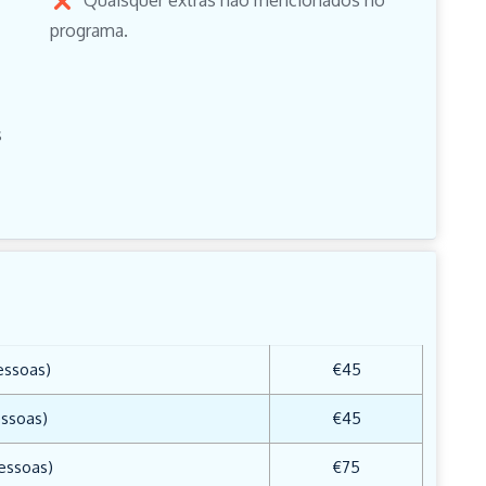
programa.
s
essoas)
€45
essoas)
€45
essoas)
€75