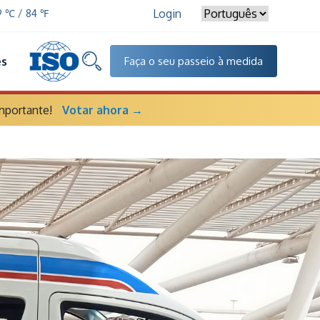
Login
9 ℃ / 84 ℉
es
Faça o seu passeio à medida
mportante!
Votar ahora →