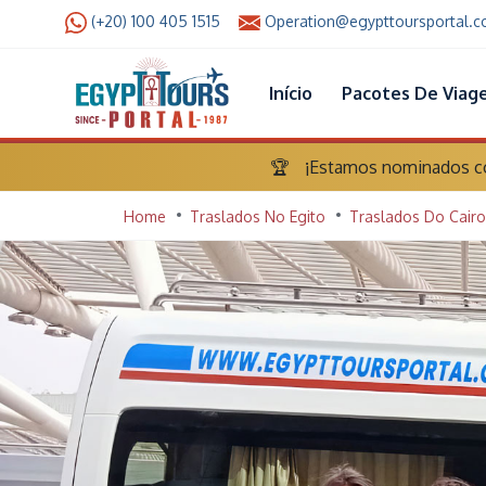
(+20) 100 405 1515
Operation@egypttoursportal.
Início
Pacotes De Viag
🏆
¡Estamos nominados com
Home
Traslados No Egito
Traslados Do Cairo