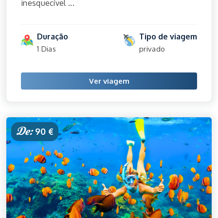
inesquecível ...
Duração
Tipo de viagem
1 Dias
privado
Ver viagem
De:
90 €