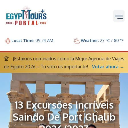
Local Time
: 09:24 AM
Weather
: 27 ℃ / 80 ℉
🏆
¡Estamos nominados como la Mejor Agencia de Viajes
de Egipto 2026 – Tu voto es importante!
Votar ahora →
13 Excursões Incríveis
Saindo De Port Ghalib