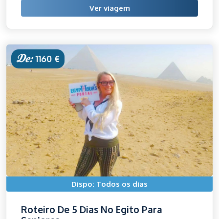
Ver viagem
De:
1160 €
Dispo: Todos os dias
Roteiro De 5 Dias No Egito Para