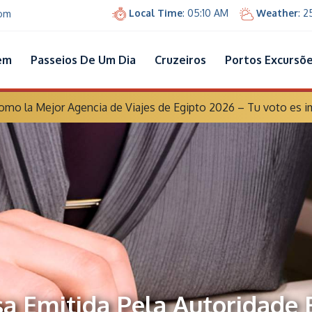
Local Time
: 05:10 AM
Weather
: 
com
em
Passeios De Um Dia
Cruzeiros
Portos Excursõ
o la Mejor Agencia de Viajes de Egipto 2026 – Tu voto es i
a Emitida Pela Autoridade 