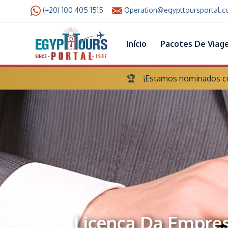
(+20) 100 405 1515
Operation@egypttoursportal.
Início
Pacotes De Viag
🏆
¡Estamos nominados com
Licença Da Empres