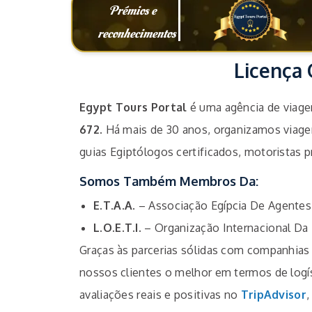
Prémios e
reconhecimentos
Licença 
Egypt Tours Portal
é uma agência de viagen
672
. Há mais de 30 anos, organizamos viag
guias Egiptólogos certificados, motoristas p
Somos Também Membros Da:
E.T.A.A
. – Associação Egípcia De Agente
L.O.E.T.I.
– Organização Internacional Da 
Graças às parcerias sólidas com companhias 
nossos clientes o melhor em termos de log
avaliações reais e positivas no
TripAdvisor
,