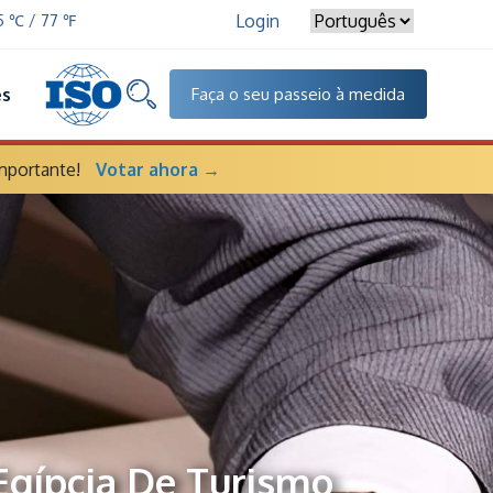
Login
25 ℃ / 77 ℉
es
Faça o seu passeio à medida
mportante!
Votar ahora →
Egípcia De Turismo