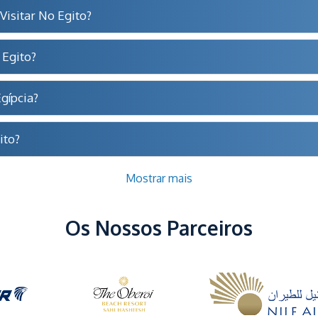
Visitar No Egito?
 Egito?
gípcia?
ito?
Mostrar mais
Os Nossos Parceiros