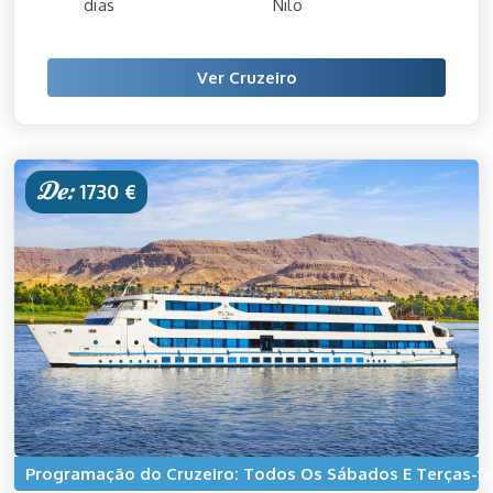
dias
Nilo
Ver Cruzeiro
De:
1730 €
Programação do Cruzeiro: Todos Os Sábados E Terças-fe