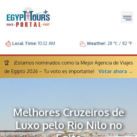
Local Time
: 10:32 AM
Weather
: 28 ℃ / 82 ℉
🏆
¡Estamos nominados como la Mejor Agencia de Viajes
de Egipto 2026 – Tu voto es importante!
Votar ahora →
Melhores Cruzeiros de
Luxo pelo Rio Nilo no