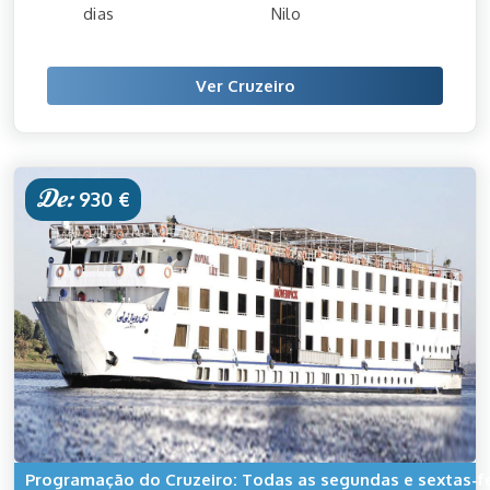
dias
Nilo
Ver Cruzeiro
De:
930 €
Programação do Cruzeiro: Todas as segundas e sextas-fe