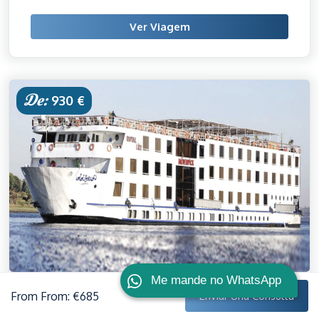
Ver Viagem
De:
930 €
Me mande no WhatsApp
Disponibilidade: Todas as segundas e sextas-feiras
From
From: €685
Enviar Una Consulta