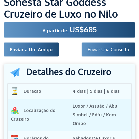
Sonesta Star Goddess
Cruzeiro de Luxo no Nilo
US$685
A partir de:
Enviar a Um Amigo
Enviar Una Consulta
Detalhes do Cruzeiro
Duração
4 dias | 5 dias | 8 dias
Luxor / Assuão / Abu
Localização do
Simbel / Edfu / Kom
Cruzeiro
Ombo
Horários do
Sábados De Luxor E