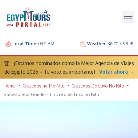
Local Time
: 03:11 PM
Weather
: 36 ℃ / 98 ℉
🏆
¡Estamos nominados como la Mejor Agencia de Viajes
de Egipto 2026 – Tu voto es importante!
Votar ahora →
Home
Cruzeiros no Rio Nilo
Cruzeiros De Luxo No Nilo
Sonesta Star Goddess Cruzeiro de Luxo no Nilo