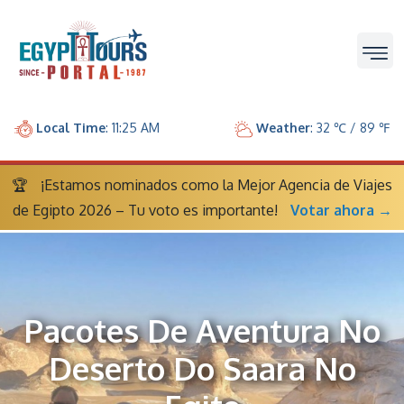
Local Time
: 11:25 AM
Weather
: 32 ℃ / 89 ℉
🏆
¡Estamos nominados como la Mejor Agencia de Viajes
de Egipto 2026 – Tu voto es importante!
Votar ahora →
Pacotes De Aventura No
Deserto Do Saara No