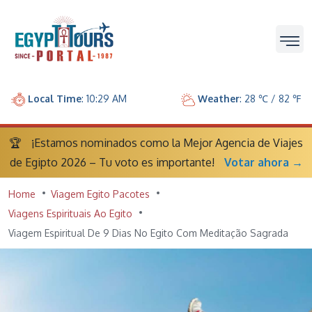
Local Time
: 10:29 AM
Weather
: 28 ℃ / 82 ℉
🏆
¡Estamos nominados como la Mejor Agencia de Viajes
de Egipto 2026 – Tu voto es importante!
Votar ahora →
Home
Viagem Egito Pacotes
Viagens Espirituais Ao Egito
Viagem Espiritual De 9 Dias No Egito Com Meditação Sagrada