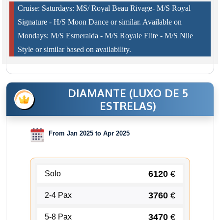
Cruise: Saturdays: MS/ Royal Beau Rivage- M/S Royal
Signature - H/S Moon Dance or similar. Available on
Mondays: M/S Esmeralda - M/S Royale Elite - M/S Nile
Style or similar based on availability.
DIAMANTE (LUXO DE 5
ESTRELAS)
From Jan 2025 to Apr 2025
6120
€
Solo
3760
€
2-4 Pax
3470
€
5-8 Pax