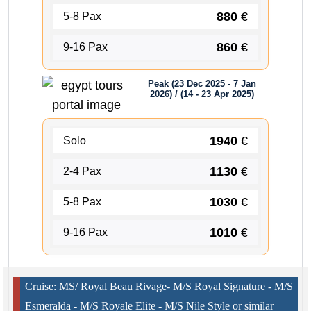
880
€
5-8 Pax
860
€
9-16 Pax
Peak (23 Dec 2025 - 7 Jan
2026) / (14 - 23 Apr 2025)
1940
€
Solo
1130
€
2-4 Pax
1030
€
5-8 Pax
1010
€
9-16 Pax
Cruise: MS/ Royal Beau Rivage- M/S Royal Signature - M/S
Esmeralda - M/S Royale Elite - M/S Nile Style or similar