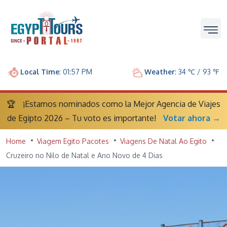
Local Time
: 01:57 PM
Weather
: 34 ℃ / 93 ℉
🏆
¡Estamos nominados como la Mejor Agencia de Viajes
de Egipto 2026 – Tu voto es importante!
Votar ahora →
Home
Viagem Egito Pacotes
Viagens De Natal Ao Egito
Cruzeiro no Nilo de Natal e Ano Novo de 4 Dias