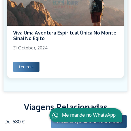
Viva Uma Aventura Espiritual Única No Monte
Sinai No Egito
31 October, 2024
Ler mais
Viagens Relacionadas
Me mande no WhatsApp
De: 580 €
Enviar um pedido de informação
Nota:
Se você não encontrou o que está procurando,