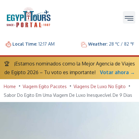
Local Time
: 12:17 AM
Weather
: 28 ℃ / 82 ℉
🏆
¡Estamos nominados como la Mejor Agencia de Viajes
de Egipto 2026 – Tu voto es importante!
Votar ahora →
Home
Viagem Egito Pacotes
Viagens De Luxo No Egito
Sabor Do Egito Em Uma Viagem De Luxo Inesquecível De 9 Dias