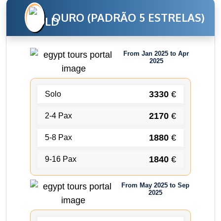
OURO (PADRÃO 5 ESTRELAS)
From Jan 2025 to Apr
2025
3330
€
Solo
2170
€
2-4 Pax
1880
€
5-8 Pax
1840
€
9-16 Pax
From May 2025 to Sep
2025