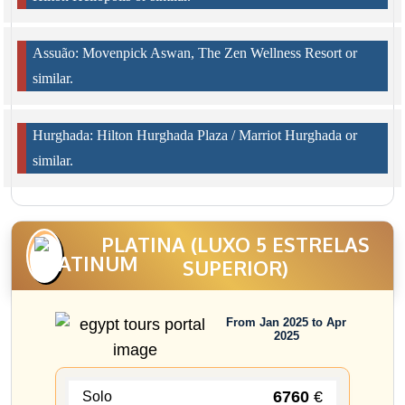
Assuão: Movenpick Aswan, The Zen Wellness Resort or
similar.
Hurghada: Hilton Hurghada Plaza / Marriot Hurghada or
similar.
PLATINA (LUXO 5 ESTRELAS
SUPERIOR)
From Jan 2025 to Apr
2025
6760
€
Solo