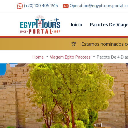
(+20) 100 405 1515
Operation@egypttoursportal.
Início
Pacotes De Viag
🏆
¡Estamos nominados com
Home
Viagem Egito Pacotes
Pacote De 4 Dia