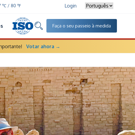
Login
27 ℃ / 80 ℉
es
Faça o seu passeio à medida
mportante!
Votar ahora →