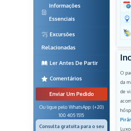
Informações 
Essenciais
Excursões 
Relacionadas
In
Ler Antes De Partir
O pa
Comentários
da m
de vi
Enviar Um Pedido
acom
Ou ligue pelo WhatsApp: (+20)
hósp
100 405 1515
Pirâ
Consulta gratuita para o seu
Luxo