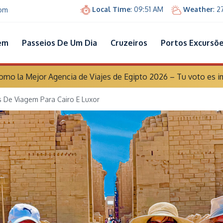
Local Time
: 09:51 AM
Weather
: 
com
em
Passeios De Um Dia
Cruzeiros
Portos Excursõ
o la Mejor Agencia de Viajes de Egipto 2026 – Tu voto es i
s De Viagem Para Cairo E Luxor