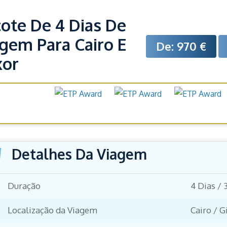
ote De 4 Dias De
gem Para Cairo E
De: 970 €
xor
Prémios e
onhecimentos
Detalhes Da Viagem
Duração
4 Dias / 
Localização da Viagem
Cairo / G