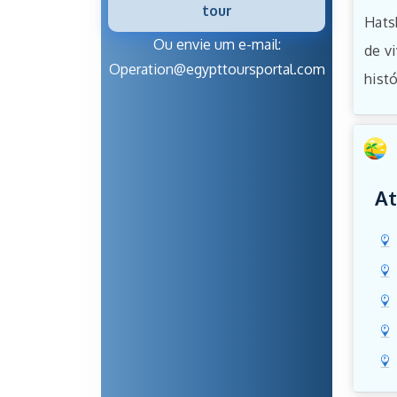
tour
Hats
Ou envie um e-mail:
de v
Operation@egypttoursportal.com
histó
At