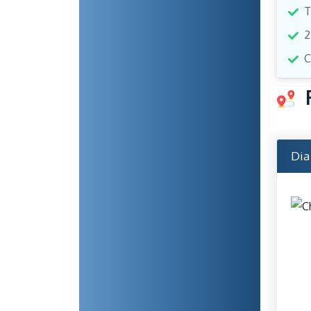
T
2
C
Dia