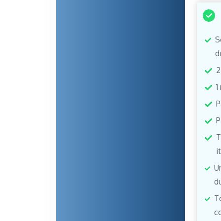
S
d
2
1
P
P
T
i
U
d
T
c