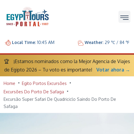
Local Time
: 10:45 AM
Weather
: 29 ℃ / 84 ℉
🏆
¡Estamos nominados como la Mejor Agencia de Viajes
de Egipto 2026 – Tu voto es importante!
Votar ahora →
Home
Egito Portos Excursões
Excursões Do Porto De Safaga
Excursão Super Safari De Quadriciclo Saindo Do Porto De
Safaga