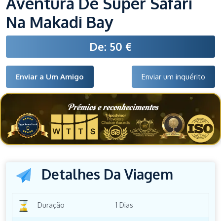
Aventura De Super Safari
Na Makadi Bay
De: 50 €
Enviar a Um Amigo
Enviar um inquérito
Prémios e reconhecimentos
Detalhes Da Viagem
Duração
1 Dias