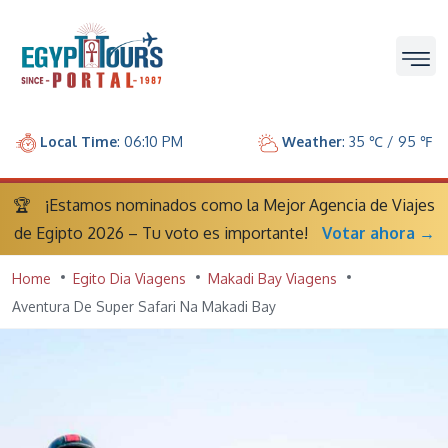
Local Time
: 06:10 PM
Weather
: 35 ℃ / 95 ℉
🏆
¡Estamos nominados como la Mejor Agencia de Viajes
de Egipto 2026 – Tu voto es importante!
Votar ahora →
Home
Egito Dia Viagens
Makadi Bay Viagens
Aventura De Super Safari Na Makadi Bay