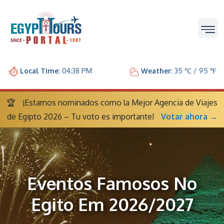
Local Time
: 04:38 PM
Weather
: 35 ℃ / 95 ℉
🏆
¡Estamos nominados como la Mejor Agencia de Viajes
de Egipto 2026 – Tu voto es importante!
Votar ahora →
Eventos Famosos No
Egito Em 2026/2027