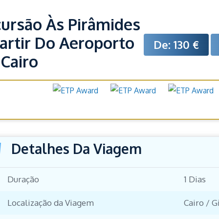
ursão Às Pirâmides
artir Do Aeroporto
De: 130 €
Cairo
Prémios e
onhecimentos
Detalhes Da Viagem
Duração
1 Dias
Localização da Viagem
Cairo / G