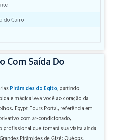
nte
o do Cairo
to Com Saída Do
árias
Pirâmides do Egito
, partindo
ápida e mágica leva você ao coração da
 olhos. Egypt Tours Portal, referência em
privativo com ar-condicionado,
rofissional que tornará sua visita ainda
s Grandes Pirâmides de Gizé; Quéops,