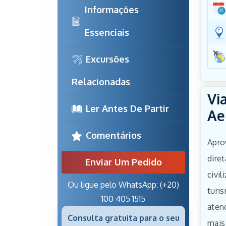
Informações 
Essenciais
Excursões 
Relacionadas
Vi
Ler Antes De Partir
Ae
Comentários
Apro
dire
Enviar Um Pedido
civil
Ou ligue pelo WhatsApp: (+20)
turi
100 405 1515
aten
Consulta gratuita para o seu
mais