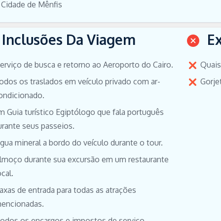
Cidade de Mênfis
Inclusões Da Viagem
E
erviço de busca e retorno ao Aeroporto do Cairo.
Quais
odos os traslados em veículo privado com ar-
Gorje
ondicionado.
m Guia turístico Egiptólogo que fala português
urante seus passeios.
gua mineral a bordo do veículo durante o tour.
lmoço durante sua excursão em um restaurante
ocal.
axas de entrada para todas as atrações
encionadas.
odos os encargos e impostos de serviço.