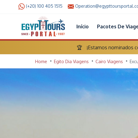
(+20) 100 405 1515
Operation@egypttoursportal.
Início
Pacotes De Viag
🏆
¡Estamos nominados com
Home
Egito Dia Viagens
Cairo Viagens
Exc