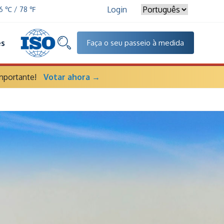
Login
26 ℃ / 78 ℉
es
Faça o seu passeio à medida
mportante!
Votar ahora →