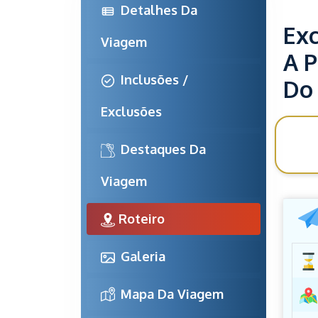
Detalhes Da 
Exc
Viagem
A P
Inclusões / 
Do 
Exclusões
Destaques Da 
rec
Viagem
Roteiro
Galeria
Mapa Da Viagem