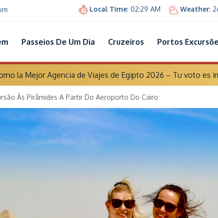
Local Time
: 02:29 AM
Weather
: 
com
em
Passeios De Um Dia
Cruzeiros
Portos Excursõ
o la Mejor Agencia de Viajes de Egipto 2026 – Tu voto es i
ursão Às Pirâmides A Partir Do Aeroporto Do Cairo