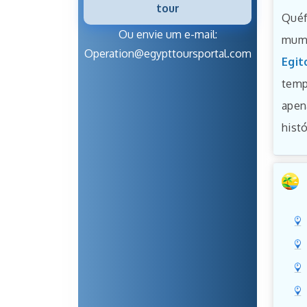
tour
Quéf
Ou envie um e-mail:
mumi
Operation@egypttoursportal.com
Egit
temp
apen
histó