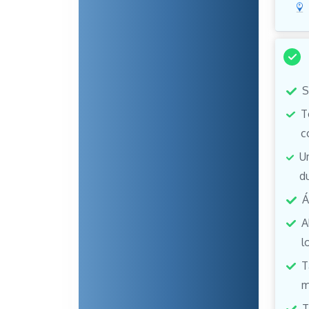
S
T
c
U
d
Á
A
l
T
m
T