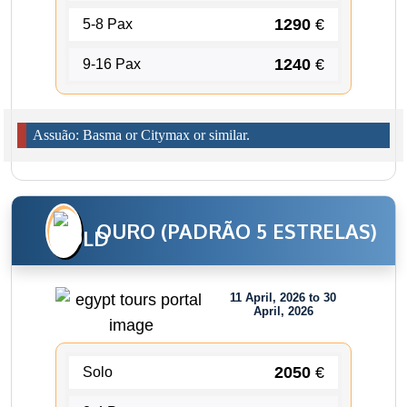
1290
€
5-8 Pax
1240
€
9-16 Pax
Assuão: Basma or Citymax or similar.
OURO (PADRÃO 5 ESTRELAS)
11 April, 2026 to 30
April, 2026
2050
€
Solo