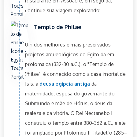
restaurante em Assuão e, em seguida,
continue sua viagem explorando:
Templo de Philae
Um dos melhores e mais preservados
projetos arqueológicos do Egito da era
ptolomaica (332-30 a.C.), o "Templo de
Philae", é conhecido como a casa imortal de
Ísis, a
deusa egípcia antiga
da
maternidade, esposa do governante do
Submundo e mãe de Hórus, o deus da
realeza e da vitória. O Rei Nectanebo I
construiu o templo entre 380-362 a.C., e ele
foi ampliado por Ptolomeu II Filadelfo (285–