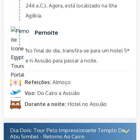
246 a.C.). Agora, está localizado na Ilha
Agilkia.
Pernoite
No final do dia, transfira-se para um hotel 5*
em Assuão para passar a noite.
Refeições:
Almoço
Voo:
Do Cairo a Assuão
Durante a noite:
Hotel no Assuão
Dia Dois: Tour Pelo Impressionante Templo De
Abu Simbel - Retorno Ao Cairo