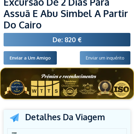
Excursão De 2 Dias Para
Assuã E Abu Simbel A Partir
Do Cairo
De: 820 €
Enviar a Um Amigo
Enviar um inquérito
Prémios e reconhecimentos
Detalhes Da Viagem