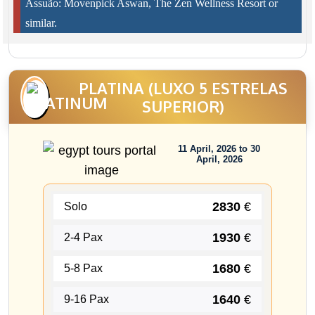
Assuão: Movenpick Aswan, The Zen Wellness Resort or
similar.
PLATINA (LUXO 5 ESTRELAS
SUPERIOR)
11 April, 2026 to 30
April, 2026
2830
€
Solo
1930
€
2-4 Pax
1680
€
5-8 Pax
1640
€
9-16 Pax