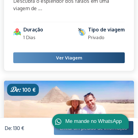
Descubra o esplendor dos faraós em uma
viagem de ...
Duração
Tipo de viagem
1 Dias
Privado
Ver Viagem
De:
100 €
Me mande no WhatsApp
De: 130 €
Enviar um pedido de informação