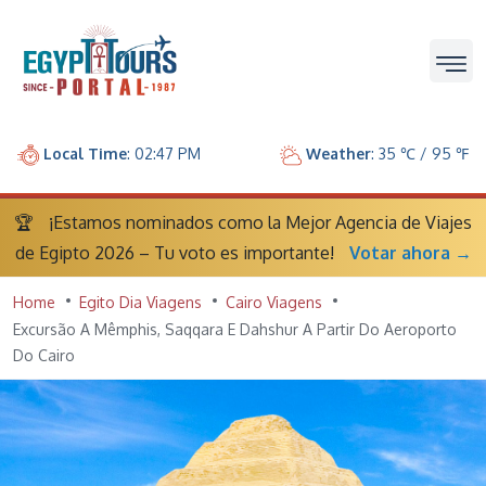
Local Time
: 02:47 PM
Weather
: 35 ℃ / 95 ℉
🏆
¡Estamos nominados como la Mejor Agencia de Viajes
de Egipto 2026 – Tu voto es importante!
Votar ahora →
Home
Egito Dia Viagens
Cairo Viagens
Excursão A Mêmphis, Saqqara E Dahshur A Partir Do Aeroporto
Do Cairo